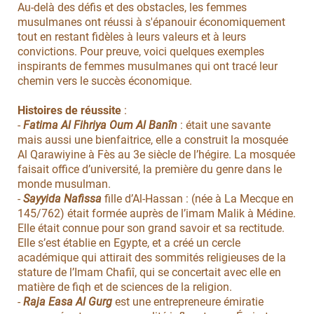
Au-delà des défis et des obstacles, les femmes
musulmanes ont réussi à s'épanouir économiquement
tout en restant fidèles à leurs valeurs et à leurs
convictions. Pour preuve, voici quelques exemples
inspirants de femmes musulmanes qui ont tracé leur
chemin vers le succès économique.
Histoires de réussite
:
-
Fatima Al Fihriya Oum Al Banîn
: était une savante
mais aussi une bienfaitrice, elle a construit la mosquée
Al Qarawiyine à Fès au 3e siècle de l’hégire. La mosquée
faisait office d’université, la première du genre dans le
monde musulman.
-
Sayyida Nafissa
fille d’Al-Hassan : (née à La Mecque en
145/762) était formée auprès de l’imam Malik à Médine.
Elle était connue pour son grand savoir et sa rectitude.
Elle s’est établie en Egypte, et a créé un cercle
académique qui attirait des sommités religieuses de la
stature de l’Imam Chafiî, qui se concertait avec elle en
matière de fiqh et de sciences de la religion.
-
Raja Easa Al Gurg
est une entrepreneure émiratie